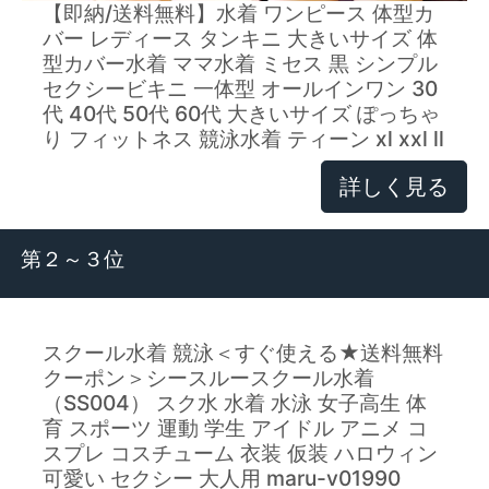
【即納/送料無料】水着 ワンピース 体型カ
バー レディース タンキニ 大きいサイズ 体
型カバー水着 ママ水着 ミセス 黒 シンプル
セクシービキニ 一体型 オールインワン 30
代 40代 50代 60代 大きいサイズ ぽっちゃ
り フィットネス 競泳水着 ティーン xl xxl ll
詳しく見る
第２～３位
スクール水着 競泳＜すぐ使える★送料無料
クーポン＞シースルースクール水着
（SS004） スク水 水着 水泳 女子高生 体
育 スポーツ 運動 学生 アイドル アニメ コ
スプレ コスチューム 衣装 仮装 ハロウィン
可愛い セクシー 大人用 maru-v01990