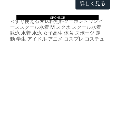
詳しく見る
SPONSOR
＜すぐ使える★送料無料クーポン＞ワンピ
ーススクール水着 M スク水 スクール水着
競泳 水着 水泳 女子高生 体育 スポーツ 運
動 学生 アイドル アニメ コスプレ コスチュ
ーム 衣装 仮装 ハロウィン 可愛い セクシー
大人用 maru-cm1021
詳しく見る
商品一覧